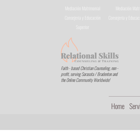
Mediación Matrimonial
Mediación Matr
Consejeria
y Educación
Consejeria
y Educaci
Superior
Faith - based Christian Counseling, non -
profit, serving Sarasota / Bradenton and
the Online Community Worldwide!
Home
Serv