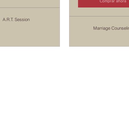
Comprar ahora
A.R.T. Session
Marriage Counseli
US$