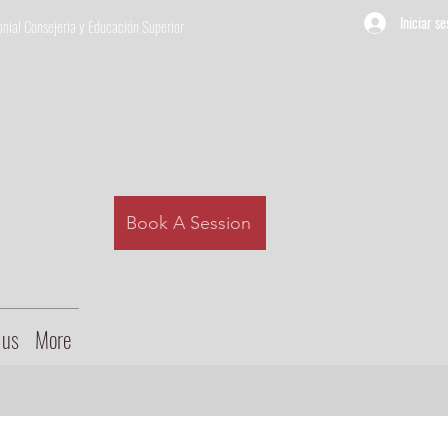
Iniciar se
nial Consejeria
y Educación Superior
Book A Session
 us
More