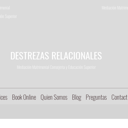
imonial
Mediación Matrimo
ón Superior
DESTREZAS RELACIONALES
Mediación Matrimonial Consejeria
y Educación Superior
ices
Book Online
Quien Somos
Blog
Preguntas
Contact