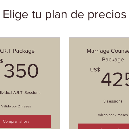
Elige tu plan de precios
A.R.T Package
Marriage Counse
Package
350US$
$
350
S$
US$
42
dividual A.R.T. Sessions
3 sessions
Válido por 2 meses
Válido por 2 meses
Comprar ahora