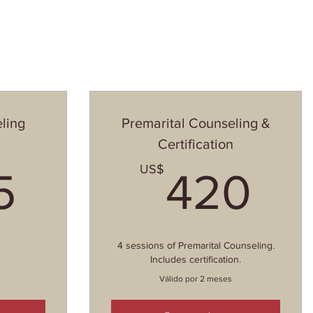
ling
Premarital Counseling &
Certification
425US$
42
US$
5
420
4 sessions of Premarital Counseling.
Includes certification.
Válido por 2 meses