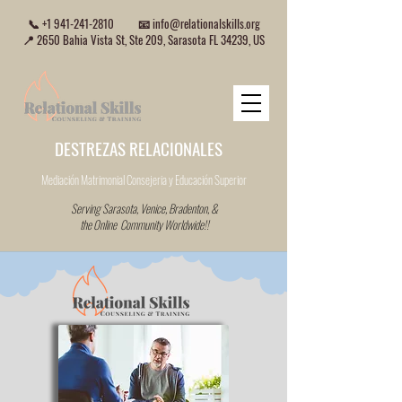
📞
+1 941-241-2810
📧
info@relationalskills.org
📍 2650 Bahia Vista St, Ste 209, Sarasota FL 34239, US
DESTREZAS RELACIONALES
Mediación Matrimonial Consejeria
y Educación Superior
Serving Sarasota, Venice, Bradenton, &
the Online Community Worldwide!!