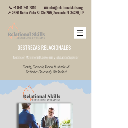
📞
+1 941-241-2810
📧
info@relationalskills.org
📍 2650 Bahia Vista St, Ste 209, Sarasota FL 34239, US
DESTREZAS RELACIONALES
Mediación Matrimonial Consejeria
y Educación Superior
Serving Sarasota, Venice, Bradenton, &
the Online Community Worldwide!!